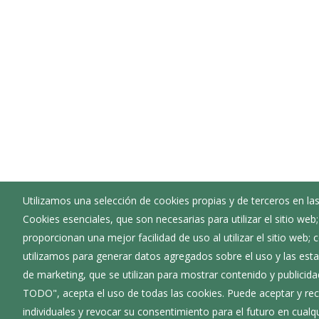
Utilizamos una selección de cookies propias y de terceros en las
Cookies esenciales, que son necesarias para utilizar el sitio web
Ayuntamiento de Cillaperlata
proporcionan una mejor facilidad de uso al utilizar el sitio web;
:
Calle Santa María 1 - 09213
utilizamos para generar datos agregados sobre el uso y las estad
:
947619020
de marketing, que se utilizan para mostrar contenido y publicida
:
cillaperlata@diputaciondeburgos.net
TODO", acepta el uso de todas las cookies. Puede aceptar y rec
individuales y revocar su consentimiento para el futuro en cua