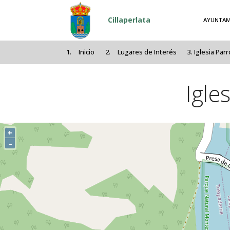
Pasar al contenido principal
Cillaperlata
AYUNTAM
Inicio
Lugares de Interés
Iglesia Parr
Igle
+
–