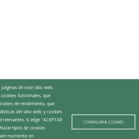
 páginas de este sitio web:
; cookies funcionales, que
Noticias
 cookies de rendimiento, que
Eventos
ísticas del sitio web; y cookies
Corporación Municipal
d relevantes. Si elige "ACEPTAR
Teléfonos de interés
CONFIGURAR COOKIES
hazar tipos de cookies
lquier momento en