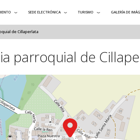
IENTO
SEDE ELECTRÓNICA
TURISMO
GALERÍA DE IMÁ
oquial de Cillaperlata
sia parroquial de Cillape