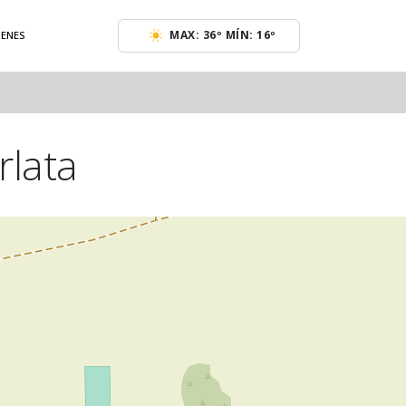
MAX: 36º MÍN: 16º
GENES
rlata