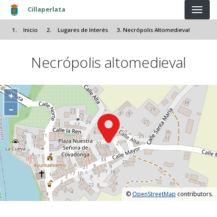
Pasar al contenido principal
Cillaperlata
Inicio
Lugares de Interés
Necrópolis Altomedieval
Necrópolis altomedieval
+
–
©
OpenStreetMap
contributors.